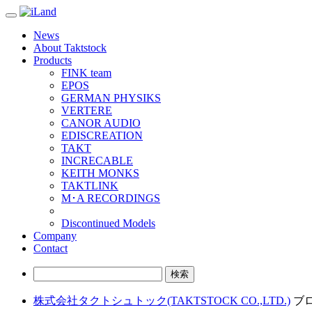
Toggle
navigation
News
About Taktstock
Products
FINK team
EPOS
GERMAN PHYSIKS
VERTERE
CANOR AUDIO
EDISCREATION
TAKT
INCRECABLE
KEITH MONKS
TAKTLINK
M･A RECORDINGS
Discontinued Models
Company
Contact
検
索:
株式会社タクトシュトック(TAKTSTOCK CO.,LTD.)
ブロ