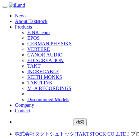
Toggle
navigation
News
About Taktstock
Products
FINK team
EPOS
GERMAN PHYSIKS
VERTERE
CANOR AUDIO
EDISCREATION
TAKT
INCRECABLE
KEITH MONKS
TAKTLINK
M･A RECORDINGS
Discontinued Models
Company
Contact
検
索:
株式会社タクトシュトック(TAKTSTOCK CO.,LTD.)
ブロ