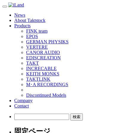
Toggle
navigation
News
About Taktstock
Products
FINK team
EPOS
GERMAN PHYSIKS
VERTERE
CANOR AUDIO
EDISCREATION
TAKT
INCRECABLE
KEITH MONKS
TAKTLINK
M･A RECORDINGS
Discontinued Models
Company
Contact
検
索:
固定ページ