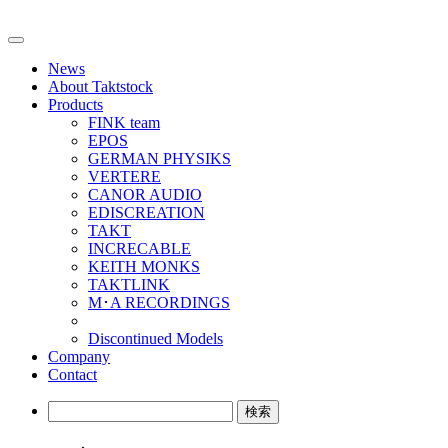
Toggle
navigation
News
About Taktstock
Products
FINK team
EPOS
GERMAN PHYSIKS
VERTERE
CANOR AUDIO
EDISCREATION
TAKT
INCRECABLE
KEITH MONKS
TAKTLINK
M･A RECORDINGS
Discontinued Models
Company
Contact
検
索: