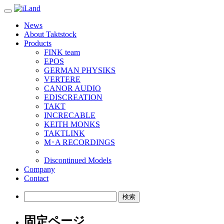
Toggle
navigation
News
About Taktstock
Products
FINK team
EPOS
GERMAN PHYSIKS
VERTERE
CANOR AUDIO
EDISCREATION
TAKT
INCRECABLE
KEITH MONKS
TAKTLINK
M･A RECORDINGS
Discontinued Models
Company
Contact
検
索:
固定ページ