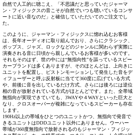
自然で人工的に聴こえ、「不思議だと思っていたジャーマ
ン・フィジックスの音こそが自然でいつも聴いているコンサ
ートに近い音なのだ」と確信していただいてのご注文でし
た。
このように、ジャーマン・フィジックスに惚れ込むお客様
は、長年オーディオに取り組んでおり、さらにクラシック、
ポップス、ジャズ、ロックなどのジャンルに関わらず実際に
演奏される音に日頃から親しんでいるお客様が多いのです。
それもそのはず、世の中には“無指向性”を謳っているスピー
カーブランドは多くありますが、そのほとんどは、上向きに
ユニットを配置し、ピストンモーションして発生した音をデ
ィフューザーと呼ぶ反射板に当てて360度に広げている方式
や、前後に音を出しているだけ方式、さらには後ろには逆位
相の音が放射されている方式がほとんどです。また、全帯域
無指向が実現できていても、3WAYや４WAYといった巨大と
なり、クロスオーバーが複雑になっているスピーカーも存在
します。
190Hz以上の帯域をひとつのユニットかつ、無指向で発音で
きるユニットはDDDユニット以外にありません。ウーハー
帯域が360度無指向で放射されるのもジャーマン・フィジッ