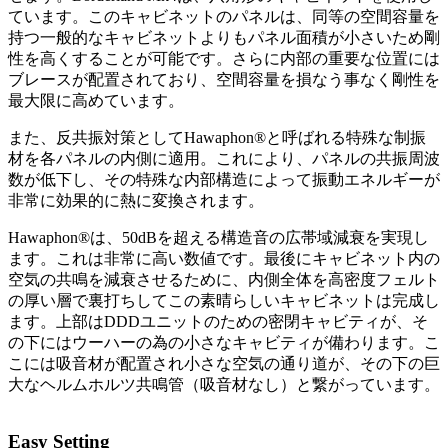
ています。このキャビネットのパネルは、同等の空間容量を
持つ一般的なキャビネットよりもパネル面積が小さいため剛
性を高くすることが可能です。さらに内部の重要な位置には
ブレースが配置されており、空間容量を損なう事なく剛性を
最大限に高めています。
また、反共振対策としてHawaphon®と呼ばれる特殊な制振
材を各パネルの内側に適用。これにより、パネルの共振周波
数が低下し、その特殊な内部構造によって振動エネルギーが
非常に効果的に熱に変換されます。
Hawaphon®は、50dBを超える構造音の広帯域減衰を実現し
ます。これは非常に高い数値です。最後にキャビネット内の
空気の共鳴を減衰させるために、内側全体を高密度フェルト
の厚い層で裏打ちしてこの素晴らしいキャビネットは完成し
ます。上部はDDDユニットのための密閉キャビティが、そ
の下にはウーハーの為の小さなキャビティが備わります。こ
こには吸音材が配置され小さな空気の通り道が、その下の巨
大なヘルムホルツ共鳴管（吸音材なし）と繋がっています。
Easy Setting