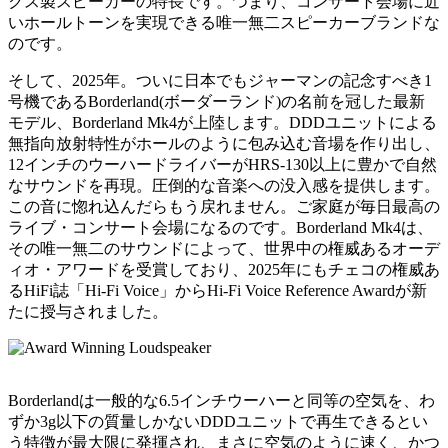
クス製スピーカーの特長です。つまり、コンサート会場に近
いホールトーンを実現できる唯一無二スピーカーブランドな
のです。
そして、2025年。ついに日本でもジャーマンの記念すべき1
号機であるBorderland(ボーダーランド)の名前を冠した最新
モデル、Borderland Mk4が上陸します。DDDユニットによる
無指向放射特性がホールのように包み込む音場を作り出し、
12インチのウーハードライバーがHRS-130以上に豊かで自然
なサウンドを再現。圧倒的な音楽への没入感を提供します。
この音に惚れ込んだらもう戻れません。ご家庭が毎日最高の
ライブ・コンサート会場になるのです。Borderland Mk4は、
その唯一無二のサウンドによって、世界中の権威あるオーデ
ィオ・アワードを受賞しており、2025年にもチェコの権威あ
るHiFi誌「Hi-Fi Voice」からHi-Fi Voice Reference Awardが新
たに授与されました。
Borderlandは一般的な6.5インチウーハーと同等の空気を、わ
ずか3g以下の質量しかないDDDユニットで再生できるとい
う特徴が最大限に発揮され、まさに空気のように速く、かつ