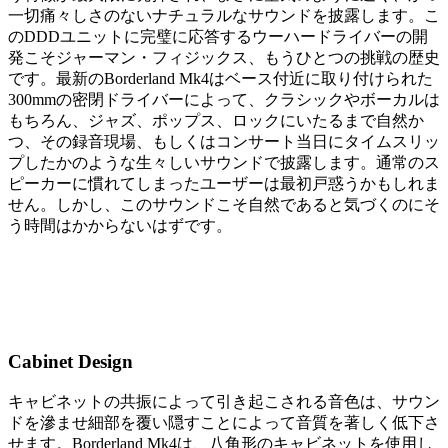
一切痛々しさのないナチュラルなサウンドを披露します。こ
のDDDユニットに完璧に応答するウーハードライバーの開
発こそジャーマン・フィジックス、もうひとつの挑戦の歴史
です。最新のBorderland Mk4はベース付近に取り付けられた
300mmの密閉ドライバーによって、クラシックやボーカルは
もちろん、ジャズ、ポップス、ロックにいたるまで自然か
つ、その録音現場、もしくはコンサート当日にタイムスリッ
プしたかのような生々しいサウンドで披露します。通常のス
ピーカーに慣れてしまったユーザーは最初戸惑うかもしれま
せん。しかし、このサウンドこそ自然であると気づくのにそ
う時間はかからないはずです。
Cabinet Design
キャビネットの共振によって引き起こされる音色は、サウン
ドを滲ませ細部を覆い隠すことによって音質を著しく低下さ
せます。Borderland Mk4は、八角形のキャビネットを使用し