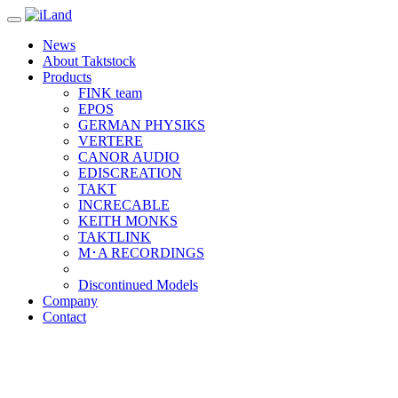
Toggle
navigation
News
About Taktstock
Products
FINK team
EPOS
GERMAN PHYSIKS
VERTERE
CANOR AUDIO
EDISCREATION
TAKT
INCRECABLE
KEITH MONKS
TAKTLINK
M･A RECORDINGS
Discontinued Models
Company
Contact