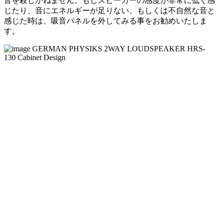
音を殺しかねません。もしスピーカーの感度が非常に低く感
じたり、音にエネルギーが足りない、もしくは不自然な音と
感じた時は、吸音パネルを外してみる事をお勧めいたしま
す。
Real Omnidirectional Loudspeakers
世の中には無指向性である事を謳った製品は他にも存在しま
す。しかし、その多くは全帯域を上方向へ放射しディフュー
ザーに当てる事で360度に拡散させる方式を採用しているな
ど、真の無指向と呼べないものが多いのは前記した通りで
す。しかし、Borderland Mk4は、音楽再生に重要な帯域であ
る7オクターブを無指向で再生可能なだけでなく、ウーハー
部も360度に放射する無指向型です。このような真の無指向
スピーカーは本当に数が少なく、しかも２WAYで実現して