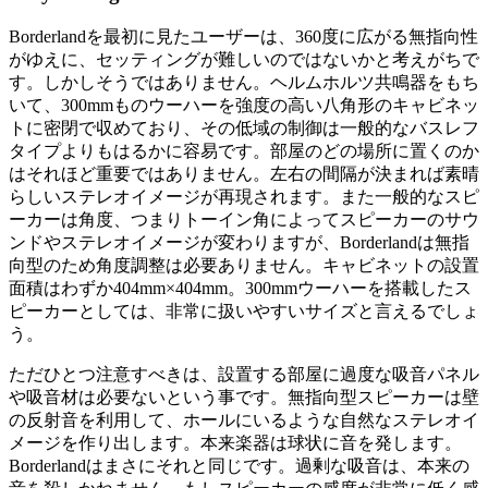
Borderlandを最初に見たユーザーは、360度に広がる無指向性
がゆえに、セッティングが難しいのではないかと考えがちで
す。しかしそうではありません。ヘルムホルツ共鳴器をもち
いて、300mmものウーハーを強度の高い八角形のキャビネッ
トに密閉で収めており、その低域の制御は一般的なバスレフ
タイプよりもはるかに容易です。部屋のどの場所に置くのか
はそれほど重要ではありません。左右の間隔が決まれば素晴
らしいステレオイメージが再現されます。また一般的なスピ
ーカーは角度、つまりトーイン角によってスピーカーのサウ
ンドやステレオイメージが変わりますが、Borderlandは無指
向型のため角度調整は必要ありません。キャビネットの設置
面積はわずか404mm×404mm。300mmウーハーを搭載したス
ピーカーとしては、非常に扱いやすいサイズと言えるでしょ
う。
ただひとつ注意すべきは、設置する部屋に過度な吸音パネル
や吸音材は必要ないという事です。無指向型スピーカーは壁
の反射音を利用して、ホールにいるような自然なステレオイ
メージを作り出します。本来楽器は球状に音を発します。
Borderlandはまさにそれと同じです。過剰な吸音は、本来の