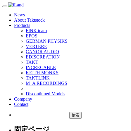
Toggle
navigation
News
About Taktstock
Products
FINK team
EPOS
GERMAN PHYSIKS
VERTERE
CANOR AUDIO
EDISCREATION
TAKT
INCRECABLE
KEITH MONKS
TAKTLINK
M･A RECORDINGS
Discontinued Models
Company
Contact
検
索:
固定ページ