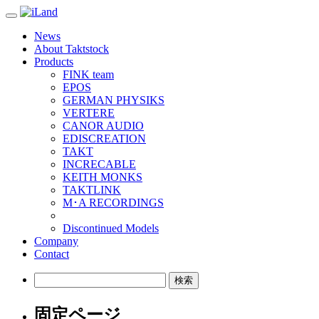
Toggle
navigation
News
About Taktstock
Products
FINK team
EPOS
GERMAN PHYSIKS
VERTERE
CANOR AUDIO
EDISCREATION
TAKT
INCRECABLE
KEITH MONKS
TAKTLINK
M･A RECORDINGS
Discontinued Models
Company
Contact
検
索:
固定ページ